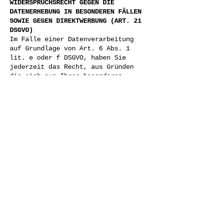
WIDERSPRUCHSRECHT GEGEN DIE
DATENERHEBUNG IN BESONDEREN FÄLLEN
SOWIE GEGEN DIREKTWERBUNG (ART. 21
DSGVO)
Im Falle einer Datenverarbeitung
auf Grundlage von Art. 6 Abs. 1
lit. e oder f DSGVO, haben Sie
jederzeit das Recht, aus Gründen
die sich aus Ihrer besonderen
Situation ergeben, gegen die
Verarbeitung Ihrer
personenbezogenen Daten Widerspruch
einzulegen; dies gilt auch für ein
auf diese Bestimmungen gestütztes
Profiling. Soweit Sie Widerspruch
einlegen, werden wir Ihre
betroffenen personenbezogenen Daten
nicht mehr verarbeiten, es sei
denn, wir können zwingende
schutzwürdige Gründe für die
Verarbeitung nachweisen, die Ihre
Interessen, Rechte und Freiheiten
überwiegen oder die Verarbeitung
dient der Geltendmachung, Ausübung